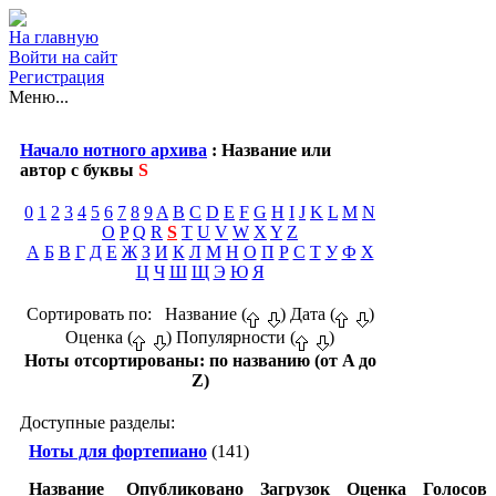
На главную
Войти на сайт
Регистрация
Меню...
Начало нотного архива
: Название или
автор с буквы
S
0
1
2
3
4
5
6
7
8
9
A
B
C
D
E
F
G
H
I
J
K
L
M
N
O
P
Q
R
S
T
U
V
W
X
Y
Z
А
Б
В
Г
Д
Е
Ж
З
И
К
Л
М
Н
О
П
Р
С
Т
У
Ф
Х
Ц
Ч
Ш
Щ
Э
Ю
Я
Сортировать по: Название (
) Дата (
)
Оценка (
) Популярности (
)
Ноты отсортированы: по названию (от A до
Z)
Доступные разделы:
Ноты для фортепиано
(141)
Название
Опубликовано
Загрузок
Оценка
Голосов