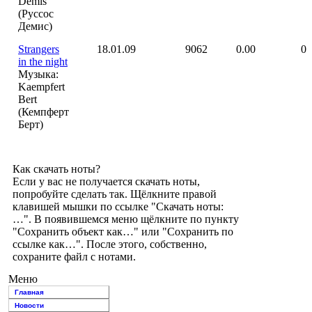
Demis
(Руссос
Демис)
Strangers
18.01.09
9062
0.00
0
in the night
Музыка:
Kaempfert
Bert
(Кемпферт
Берт)
Как скачать ноты?
Если у вас не получается скачать ноты,
попробуйте сделать так. Щёлкните правой
клавишей мышки по ссылке "Скачать ноты:
…". В появившемся меню щёлкните по пункту
"Сохранить объект как…" или "Сохранить по
ссылке как…". После этого, собственно,
сохраните файл с нотами.
Меню
Главная
Новости