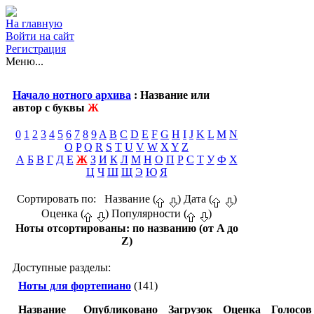
На главную
Войти на сайт
Регистрация
Меню...
Начало нотного архива
: Название или
автор с буквы
Ж
0
1
2
3
4
5
6
7
8
9
A
B
C
D
E
F
G
H
I
J
K
L
M
N
O
P
Q
R
S
T
U
V
W
X
Y
Z
А
Б
В
Г
Д
Е
Ж
З
И
К
Л
М
Н
О
П
Р
С
Т
У
Ф
Х
Ц
Ч
Ш
Щ
Э
Ю
Я
Сортировать по: Название (
) Дата (
)
Оценка (
) Популярности (
)
Ноты отсортированы: по названию (от A до
Z)
Доступные разделы:
Ноты для фортепиано
(141)
Название
Опубликовано
Загрузок
Оценка
Голосов