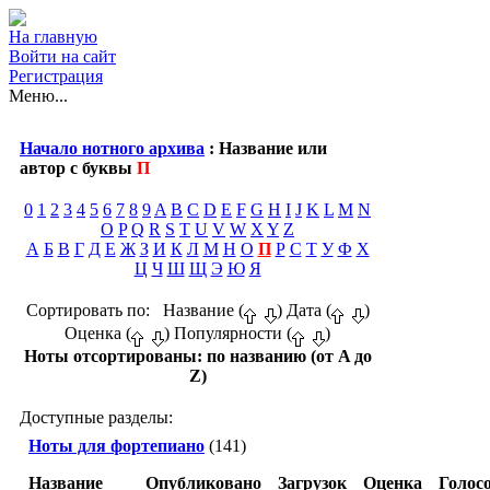
На главную
Войти на сайт
Регистрация
Меню...
Начало нотного архива
: Название или
автор с буквы
П
0
1
2
3
4
5
6
7
8
9
A
B
C
D
E
F
G
H
I
J
K
L
M
N
O
P
Q
R
S
T
U
V
W
X
Y
Z
А
Б
В
Г
Д
Е
Ж
З
И
К
Л
М
Н
О
П
Р
С
Т
У
Ф
Х
Ц
Ч
Ш
Щ
Э
Ю
Я
Сортировать по: Название (
) Дата (
)
Оценка (
) Популярности (
)
Ноты отсортированы: по названию (от A до
Z)
Доступные разделы:
Ноты для фортепиано
(141)
Название
Опубликовано
Загрузок
Оценка
Голос