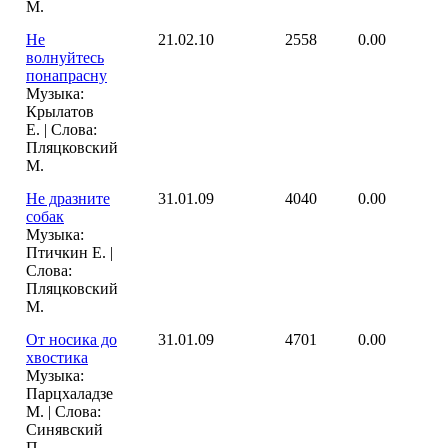
М.
Не
21.02.10
2558
0.00
волнуйтесь
понапрасну
Музыка:
Крылатов
Е. | Слова:
Пляцковский
М.
Не дразните
31.01.09
4040
0.00
собак
Музыка:
Птичкин Е. |
Слова:
Пляцковский
М.
От носика до
31.01.09
4701
0.00
хвостика
Музыка:
Парцхаладзе
М. | Слова:
Синявский
П.