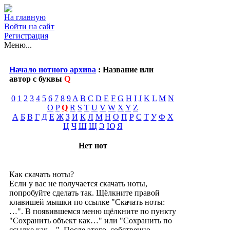
На главную
Войти на сайт
Регистрация
Меню...
Начало нотного архива
: Название или
автор с буквы
Q
0
1
2
3
4
5
6
7
8
9
A
B
C
D
E
F
G
H
I
J
K
L
M
N
O
P
Q
R
S
T
U
V
W
X
Y
Z
А
Б
В
Г
Д
Е
Ж
З
И
К
Л
М
Н
О
П
Р
С
Т
У
Ф
Х
Ц
Ч
Ш
Щ
Э
Ю
Я
Нет нот
Как скачать ноты?
Если у вас не получается скачать ноты,
попробуйте сделать так. Щёлкните правой
клавишей мышки по ссылке "Скачать ноты:
…". В появившемся меню щёлкните по пункту
"Сохранить объект как…" или "Сохранить по
ссылке как…". После этого, собственно,