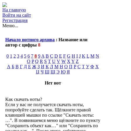
На главную
Войти на сайт
Регистрация
Меню...
Начало нотного архива
: Название или
автор с цифры
8
0
1
2
3
4
5
6
7
8
9
A
B
C
D
E
F
G
H
I
J
K
L
M
N
O
P
Q
R
S
T
U
V
W
X
Y
Z
А
Б
В
Г
Д
Е
Ж
З
И
К
Л
М
Н
О
П
Р
С
Т
У
Ф
Х
Ц
Ч
Ш
Щ
Э
Ю
Я
Нет нот
Как скачать ноты?
Если у вас не получается скачать ноты,
попробуйте сделать так. Щёлкните правой
клавишей мышки по ссылке "Скачать ноты:
…". В появившемся меню щёлкните по пункту
"Сохранить объект как…" или "Сохранить по
ссылке как…". После этого, собственно,