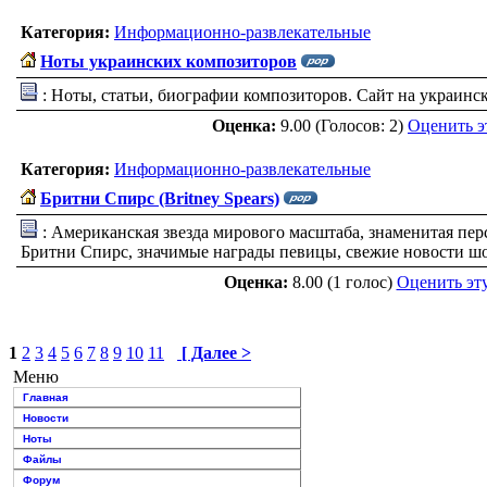
Категория:
Информационно-развлекательные
Ноты украинских композиторов
: Ноты, статьи, биографии композиторов. Сайт на украинск
Оценка:
9.00 (Голосов: 2)
Оценить э
Категория:
Информационно-развлекательные
Бритни Спирс (Britney Spears)
: Американская звезда мирового масштаба, знаменитая пер
Бритни Спирс, значимые награды певицы, свежие новости шо
Оценка:
8.00 (1 голос)
Оценить эт
1
2
3
4
5
6
7
8
9
10
11
[ Далее >
Меню
Главная
Новости
Ноты
Файлы
Форум