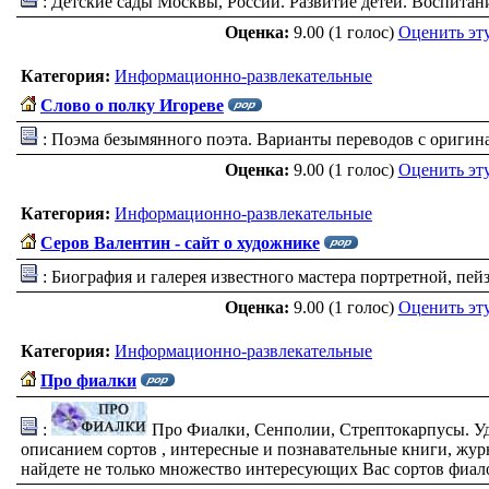
: Детские сады Москвы, России. Развитие детей. Воспитан
Оценка:
9.00 (1 голос)
Оценить эт
Категория:
Информационно-развлекательные
Слово о полку Игореве
: Поэма безымянного поэта. Варианты переводов с оригин
Оценка:
9.00 (1 голос)
Оценить эт
Категория:
Информационно-развлекательные
Серов Валентин - сайт о художнике
: Биография и галерея известного мастера портретной, пе
Оценка:
9.00 (1 голос)
Оценить эт
Категория:
Информационно-развлекательные
Про фиалки
:
Про Фиалки, Сенполии, Стрептокарпусы. Уд
описанием сортов , интересные и познавательные книги, журн
найдете не только множество интересующих Вас сортов фиалок