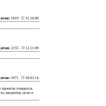
Хитов:
1819
31.10.09
Хитов:
2155
12.11.09
Хитов:
1671
18.03.14
и проекты учащихся,
а, введения, цели и