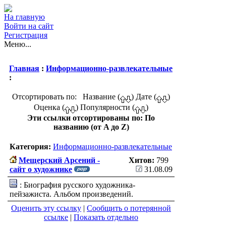
На главную
Войти на сайт
Регистрация
Меню...
Главная
:
Информационно-развлекательные
:
Отсортировать по: Название (
) Дате (
)
Оценка (
) Популярности (
)
Эти ссылки отсортированы по: По
названию (от A до Z)
Категория:
Информационно-развлекательные
Мещерский Арсений -
Хитов:
799
сайт о художнике
31.08.09
: Биография русского художника-
пейзажиста. Альбом произведений.
Оценить эту ссылку
|
Сообщить о потерянной
ссылке
|
Показать отдельно