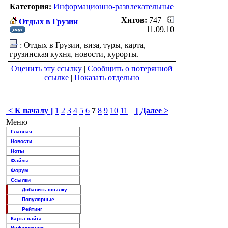
Категория:
Информационно-развлекательные
Хитов:
747
Отдых в Грузии
11.09.10
: Отдых в Грузии, виза, туры, карта,
грузинская кухня, новости, курорты.
Оценить эту ссылку
|
Сообщить о потерянной
ссылке
|
Показать отдельно
< К началу ]
1
2
3
4
5
6
7
8
9
10
11
[ Далее >
Меню
Главная
Новости
Ноты
Файлы
Форум
Ссылки
Добавить ссылку
Популярные
Рейтинг
Карта сайта