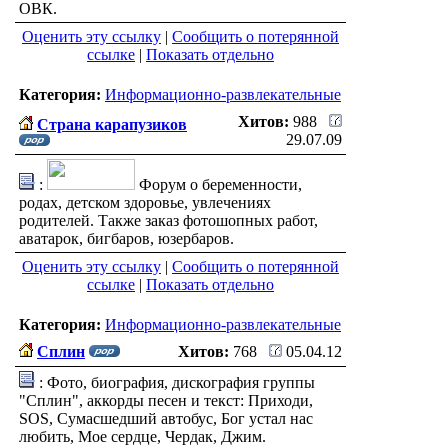
ОВК.
Оценить эту ссылку
|
Сообщить о потерянной
ссылке
|
Показать отдельно
Категория:
Информационно-развлекательные
Хитов:
988
Страна карапузиков
29.07.09
:
Форум о беременности,
родах, детском здоровье, увлечениях
родителей. Также заказ фотошопных работ,
аватарок, бигбаров, юзербаров.
Оценить эту ссылку
|
Сообщить о потерянной
ссылке
|
Показать отдельно
Категория:
Информационно-развлекательные
Сплин
Хитов:
768
05.04.12
: Фото, биография, дискография группы
"Сплин", аккорды песен и текст: Приходи,
SOS, Сумасшедший автобус, Бог устал нас
любить, Мое сердце, Чердак, Джим.