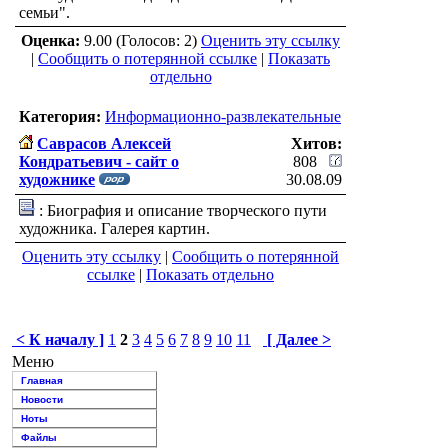
семьи".
Оценка:
9.00 (Голосов: 2)
Оценить эту ссылку
|
Сообщить о потерянной ссылке
|
Показать
отдельно
Категория:
Информационно-развлекательные
Саврасов Алексей
Хитов:
Кондратьевич - сайт о
808
художнике
30.08.09
: Биография и описание творческого пути
художника. Галерея картин.
Оценить эту ссылку
|
Сообщить о потерянной
ссылке
|
Показать отдельно
< К началу ]
1
2
3
4
5
6
7
8
9
10
11
[ Далее >
Меню
Главная
Новости
Ноты
Файлы