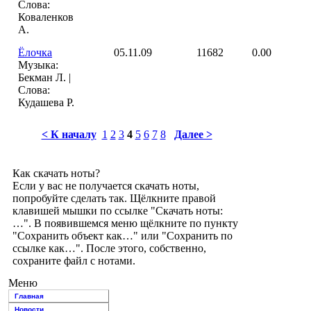
Слова:
Коваленков
А.
Ёлочка
05.11.09
11682
0.00
Музыка:
Бекман Л. |
Слова:
Кудашева Р.
< К началу
1
2
3
4
5
6
7
8
Далее >
Как скачать ноты?
Если у вас не получается скачать ноты,
попробуйте сделать так. Щёлкните правой
клавишей мышки по ссылке "Скачать ноты:
…". В появившемся меню щёлкните по пункту
"Сохранить объект как…" или "Сохранить по
ссылке как…". После этого, собственно,
сохраните файл с нотами.
Меню
Главная
Новости