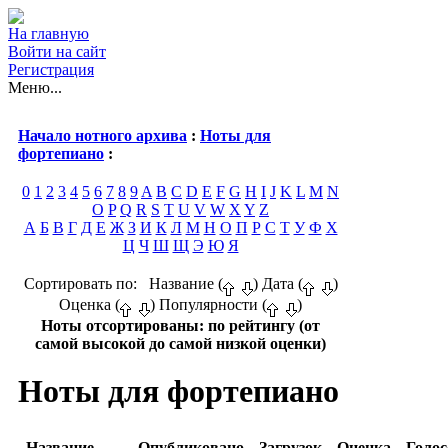
На главную
Войти на сайт
Регистрация
Меню...
Начало нотного архива
:
Ноты для
фортепиано
:
0
1
2
3
4
5
6
7
8
9
A
B
C
D
E
F
G
H
I
J
K
L
M
N
O
P
Q
R
S
T
U
V
W
X
Y
Z
А
Б
В
Г
Д
Е
Ж
З
И
К
Л
М
Н
О
П
Р
С
Т
У
Ф
Х
Ц
Ч
Ш
Щ
Э
Ю
Я
Сортировать по: Название (
) Дата (
)
Оценка (
) Популярности (
)
Ноты отсортированы: по рейтингу (от
самой высокой до самой низкой оценки)
Ноты для фортепиано
Название
Опубликовано
Загрузок
Оценка
Голос