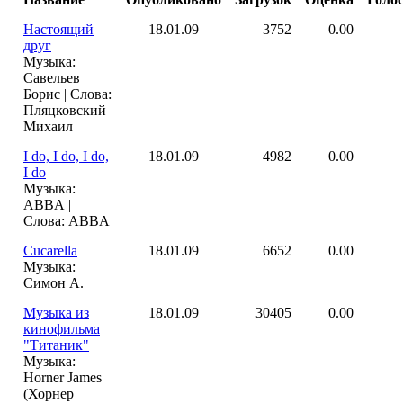
Настоящий
18.01.09
3752
0.00
друг
Музыка:
Савельев
Борис | Слова:
Пляцковский
Михаил
I do, I do, I do,
18.01.09
4982
0.00
I do
Музыка:
ABBA |
Слова: ABBA
Cucarella
18.01.09
6652
0.00
Музыка:
Симон А.
Музыка из
18.01.09
30405
0.00
кинофильма
"Титаник"
Музыка:
Horner James
(Хорнер