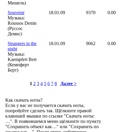
Мишель)
Souvenir
18.01.09
9370
0.00
Музыка:
Roussos Demis
(Руссос
Демис)
Strangers in the
18.01.09
9062
0.00
night
Музыка:
Kaempfert Bert
(Кемпферт
Берт)
1
2
3
4
5
6
7
8
Далее >
Как скачать ноты?
Если у вас не получается скачать ноты,
попробуйте сделать так. Щёлкните правой
клавишей мышки по ссылке "Скачать ноты:
…". В появившемся меню щёлкните по пункту
"Сохранить объект как…" или "Сохранить по
ссылке как…". После этого, собственно,