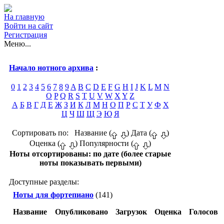
На главную
Войти на сайт
Регистрация
Меню...
Начало нотного архива
:
0
1
2
3
4
5
6
7
8
9
A
B
C
D
E
F
G
H
I
J
K
L
M
N
O
P
Q
R
S
T
U
V
W
X
Y
Z
А
Б
В
Г
Д
Е
Ж
З
И
К
Л
М
Н
О
П
Р
С
Т
У
Ф
Х
Ц
Ч
Ш
Щ
Э
Ю
Я
Сортировать по: Название (
) Дата (
)
Оценка (
) Популярности (
)
Ноты отсортированы: по дате (более старые
ноты показывать первыми)
Доступные разделы:
Ноты для фортепиано
(141)
Название
Опубликовано
Загрузок
Оценка
Голосов