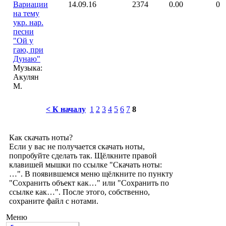
Вариации
14.09.16
2374
0.00
0
на тему
укр. нар.
песни
"Ой у
гаю, при
Дунаю"
Музыка:
Акулян
М.
< К началу
1
2
3
4
5
6
7
8
Как скачать ноты?
Если у вас не получается скачать ноты,
попробуйте сделать так. Щёлкните правой
клавишей мышки по ссылке "Скачать ноты:
…". В появившемся меню щёлкните по пункту
"Сохранить объект как…" или "Сохранить по
ссылке как…". После этого, собственно,
сохраните файл с нотами.
Меню