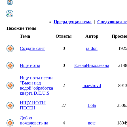
«
Предыдущая тема
|
Следующая т
Похожие темы
Тема
Ответы
Автор
Просм
Создать сайт
0
ra-don
192
Ищу ноты
0
ЕленаНиколаевна
214
Ищу ноты песни
"Вьюн над
2
maestrovd
891
водой"обработка
кварта D.E.U.S
ИЩУ НОТЫ
27
Lola
3506
ПЕСЕН
Добро
пожаловать на
4
note
1894