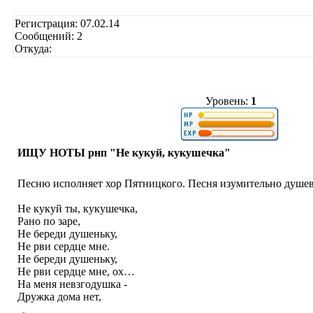
Регистрация: 07.02.14
Сообщений: 2
Откуда:
Уровень:
1
ИЩУ НОТЫ рнп "Не кукуй, кукушечка"
Песню исполняет хор Пятницкого. Песня изумительно душев
Не кукуй ты, кукушечка,
Рано по заре,
Не береди душеньку,
Не рви сердце мне.
Не береди душеньку,
Не рви сердце мне, ох…
На меня невзгодушка -
Дружка дома нет,