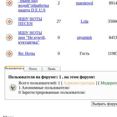
"Вьюн над
2
maestrovd
891
водой"обработка
кварта D.E.U.S
ИЩУ НОТЫ
27
Lola
3506
ПЕСЕН
ИЩУ НОТЫ
рнп "Не кукуй,
0
utyamish
845
кукушечка"
Re: Ноты
0
Гость
1198
Пользователи на форуме:
Поиск
Права
Пользователи на форуме:: 1 , на этом форуме:
Всего пользователей: 1 [
Администраторы
] [
Модерат
1 Анонимные пользователи:
0 Зарегистрированные пользователи: