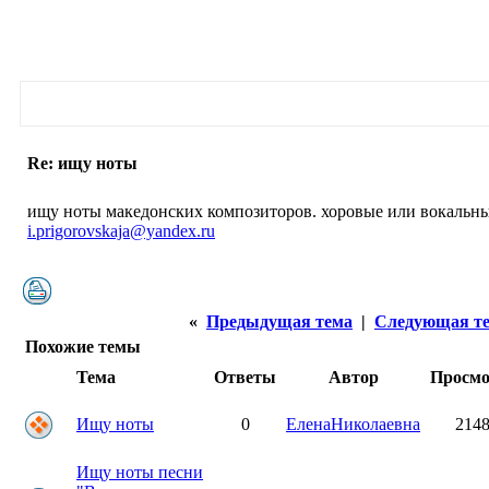
Re: ищу ноты
ищу ноты македонских композиторов. хоровые или вокальны
i.prigorovskaja@yandex.ru
«
Предыдущая тема
|
Следующая т
Похожие темы
Тема
Ответы
Автор
Просм
Ищу ноты
0
ЕленаНиколаевна
214
Ищу ноты песни